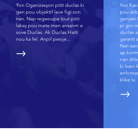
Yon Oganizasyon pitit duclas ki
Yon Kanp
gen pou objektif leve figi zon
pou ank
nan. Nap regwoupe tout pitit
genyen b
lakay pou mete men ansanm e
pi gro r
sove Duclas. Ak Duclas Haiti
duclas a
nou ka fel. Anpil pwoje...
garanti 
Nan sans
ap kontr
nan dife
ki lwen 
enfomas
klike la