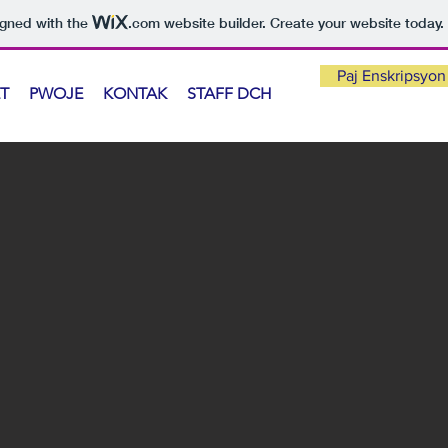
igned with the
.com
website builder. Create your website today.
Paj Enskripsyon
T
PWOJE
KONTAK
STAFF DCH
Operasyo