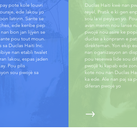
ay pote kole louvri
Duclas Haiti kwè nan pw
ouraje, ede lakou yo
reyèl, Pratik e ki gen en
on latrinn. Sante se
sou la vi peyizan yo. Pou
iches, ede kenbe pep
avan menm nou lanse n
 nan bon jan lijyèn se
pwojè nou asire ke pop
sante pou tout moun.
duclas a konprann e pat
 sa Duclas Haiti Inc.
dirèkteman. Yon ekip es
ibiye nan etabli twalet
nan oganizasyon an dis
ran lakou, espas jaden
pou resevwa lide sou di
kay. Pou plis
pwojè ki kapab ede zon
yon sou pwojè sa
kote nou nan Duclas Hai
ka ede. Ale nan paj sa 
diferan pwojè yo