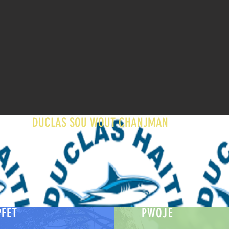
WOW
DUCLAS SOU WOUT CHANJMAN
FET
PWOJE