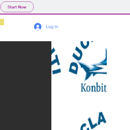
Start Now
Log In
n