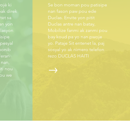
ojè ki
Se bon moman pou patisipe
pak direk
nan fason paw pou ede
tèt sa
Duclas. Envite yon pitit
an yon
Duclas antre nan batay,
ilasyon
Mobilize fanmi ak zanmi pou
isipe
bay koud pa yo nan pwoje
pesyal
yo. Pataje Sit entenet la, paj
ponib
sosyal yo ak nimero telefon
feran
rezo DUCLAS HAITI
 nan,
ti nou
pou we